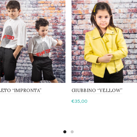
ETO “IMPRONTA”
GIUBBINO “YELLOW”
€
35,00
li
Scegli